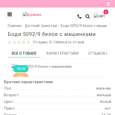
0
Регистрация
Главная
Детский трикотаж
Боди 5092/9 белое с машинкам
Авторизация
Боди 5092/9 белое с машинками
Отзывы: 0
Написать отзыв
/
Мои
закладки
0
ВСЕ О ТОВАРЕ
ХАРАКТЕРИСТИКИ
ОТЗЫВОВ (0)
Сравнение
NEW
товаров
0
ХИТ
Краткие характеристики:
Пол
мальчик
Возраст
малыши
Цвет
белый
Принт
нет