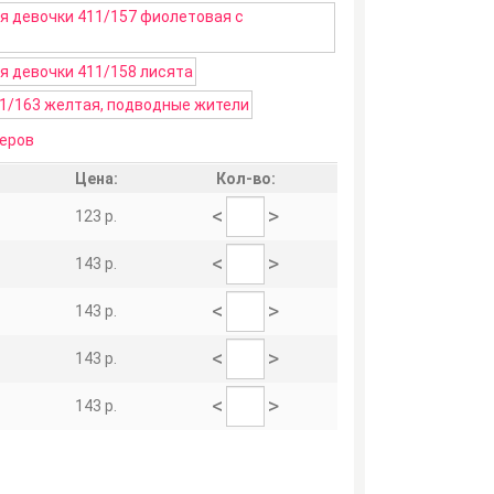
еров
Цена:
Кол-во:
<
>
123 р.
<
>
143 р.
<
>
143 р.
<
>
143 р.
<
>
143 р.