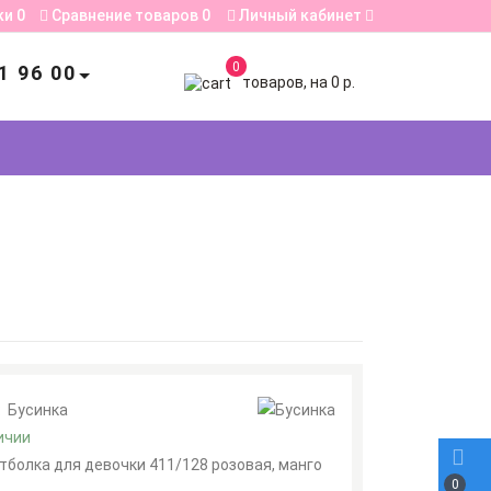
ки
0
Сравнение товаров
0
Личный кабинет
0
1 96 00
товаров, на 0 р.
:
Бусинка
ичии
тболка для девочки 411/128 розовая, манго
0