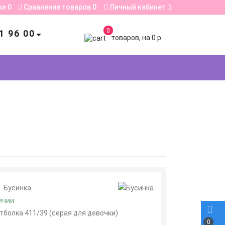
ки
0
Сравнение товаров
0
Личный кабинет
0
1 96 00
товаров, на 0 р.
:
Бусинка
ичии
тболка 411/39 (серая для девочки)
0