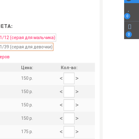
0
ЕТА:
0
еров
Цена:
Кол-во:
<
>
150 р.
<
>
150 р.
<
>
150 р.
<
>
150 р.
<
>
175 р.