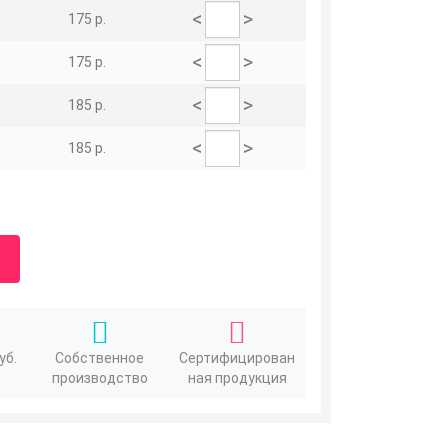
<
>
175 р.
<
>
175 р.
<
>
185 р.
<
>
185 р.
уб.
Собственное
Сертифицирован
производство
ная продукция