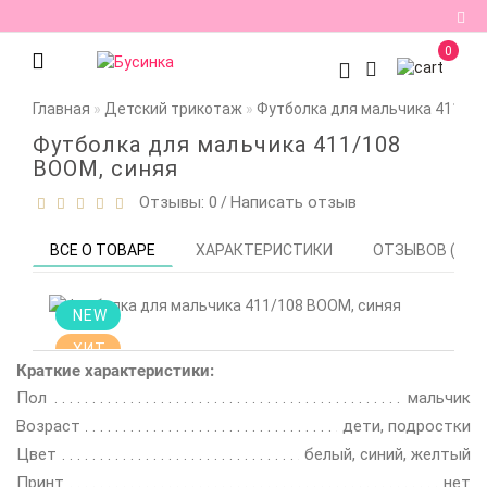
0
Регистрация
Главная
Детский трикотаж
Футболка для мальчика 411/10
Авторизация
Футболка для мальчика 411/108
BOOM, синяя
Мои
Отзывы: 0
Написать отзыв
/
закладки
0
Сравнение
ВСЕ О ТОВАРЕ
ХАРАКТЕРИСТИКИ
ОТЗЫВОВ (0)
товаров
0
NEW
ХИТ
Краткие характеристики:
Цена снижена!
Пол
мальчик
Смотрите
описание
Возраст
дети, подростки
Цвет
белый, синий, желтый
Принт
нет