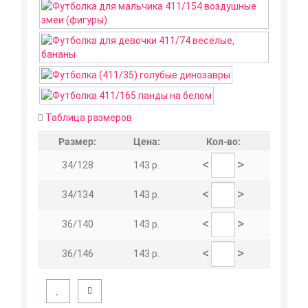
Таблица размеров
Размер:
Цена:
Кол-во:
<
>
34/128
143 р.
<
>
34/134
143 р.
<
>
36/140
143 р.
<
>
36/146
143 р.