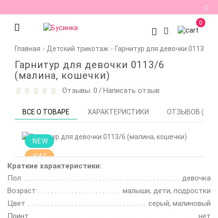
0
Регистрация
Главная
Детский трикотаж
Гарнитур для девочки 0113/6 (
Авторизация
Гарнитур для девочки 0113/6
(малина, кошечки)
Мои
Отзывы: 0
Написать отзыв
/
закладки
0
Сравнение
ВСЕ О ТОВАРЕ
ХАРАКТЕРИСТИКИ
ОТЗЫВОВ (0)
товаров
0
NEW
ХИТ
Краткие характеристики:
Цена снижена!
Пол
девочка
Смотрите
описание
Возраст
малыши, дети, подростки
Цвет
серый, малиновый
Принт
нет