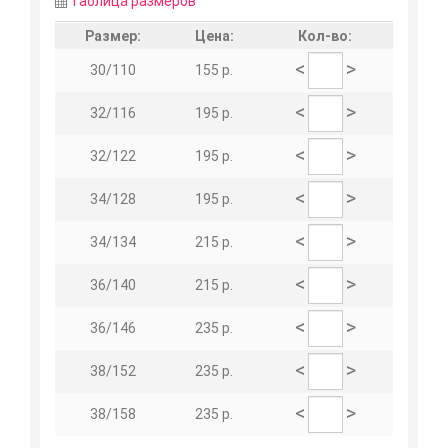
Таблица размеров
Размер:
Цена:
Кол-во:
<
>
30/110
155 р.
<
>
32/116
195 р.
<
>
32/122
195 р.
<
>
34/128
195 р.
<
>
34/134
215 р.
<
>
36/140
215 р.
<
>
36/146
235 р.
<
>
38/152
235 р.
<
>
38/158
235 р.