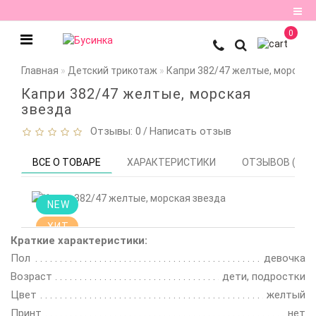
0
Регистрация
Главная
Детский трикотаж
Капри 382/47 желтые, морская
Авторизация
Капри 382/47 желтые, морская
звезда
Мои
Отзывы: 0
Написать отзыв
/
закладки
0
ВСЕ О ТОВАРЕ
ХАРАКТЕРИСТИКИ
ОТЗЫВОВ (0)
Сравнение
товаров
0
NEW
ХИТ
Краткие характеристики:
Пол
девочка
Возраст
дети, подростки
Цвет
желтый
Принт
нет