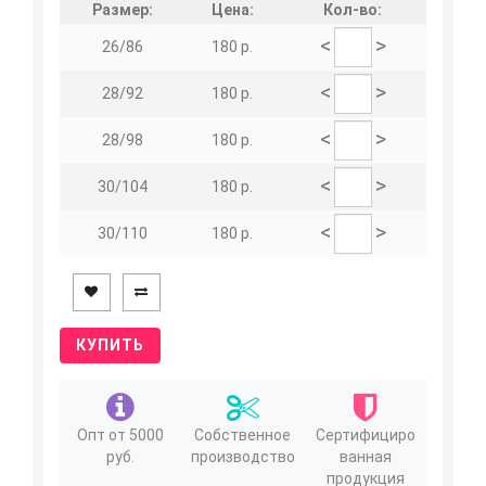
Размер:
Цена:
Кол-во:
<
>
26/86
180 р.
<
>
28/92
180 р.
<
>
28/98
180 р.
<
>
30/104
180 р.
<
>
30/110
180 р.
КУПИТЬ
Опт от 5000
Собственное
Сертифициро
руб.
производство
ванная
продукция