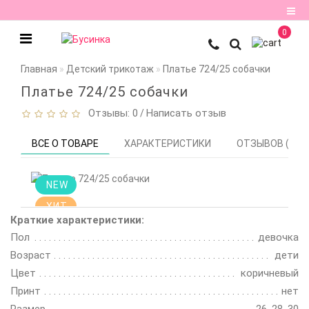
0
Регистрация
Главная
Детский трикотаж
Платье 724/25 собачки
Авторизация
Платье 724/25 собачки
Отзывы: 0
Написать отзыв
/
Мои
закладки
0
ВСЕ О ТОВАРЕ
ХАРАКТЕРИСТИКИ
ОТЗЫВОВ (0)
Сравнение
NEW
товаров
0
ХИТ
Краткие характеристики:
Цена
Пол
девочка
снижена!
Смотрите
Возраст
дети
описание
Цвет
коричневый
Принт
нет