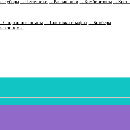
ные уборы
- Песочники
- Распашонки
- Комбинезоны
- Костю
- Спортивные штаны
- Толстовки и кофты
- Бомберы
ие костюмы