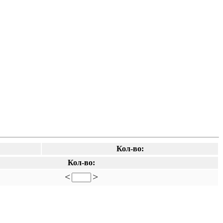
Кол-во:
Кол-во:
<
>