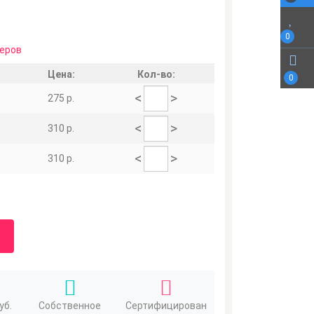
0
еров
Цена:
Кол-во:
0
<
>
275 р.
<
>
310 р.
<
>
310 р.
уб.
Собственное
Сертифицирован