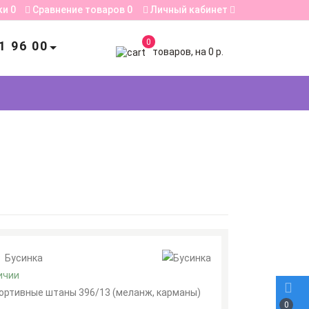
ки
0
Сравнение товаров
0
Личный кабинет
0
1 96 00
товаров, на 0 р.
:
Бусинка
ичии
ортивные штаны 396/13 (меланж, карманы)
0