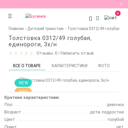
0
Регистрация
Главная
Детский трикотаж
Толстовка 0312/49 голубая, ед
Авторизация
Толстовка 0312/49 голубая,
единороги, 3х/н
Мои
Отзывы: 0
Написать отзыв
/
закладки
0
Сравнение
ВСЕ О ТОВАРЕ
ХАРАКТЕРИСТИКИ
ФОТО
ОТЗ
товаров
0
NEW
ХИТ
Краткие характеристики:
Пол
девочка
Возраст
дети, подростки
Цвет
голубой
Принт
нет