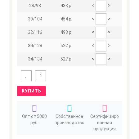
<
>
28/98
433 р.
<
>
30/104
454 р.
<
>
32/116
493 р.
<
>
34/128
527 р.
<
>
34/134
527 р.
КУПИТЬ
Опт от 5000
Собственное
Сертифициро
руб.
производство
ванная
продукция