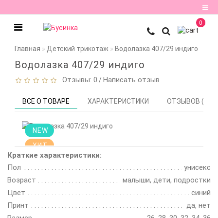
0
Регистрация
Главная
Детский трикотаж
Водолазка 407/29 индиго
Авторизация
Водолазка 407/29 индиго
Отзывы: 0
Написать отзыв
/
Мои
закладки
0
ВСЕ О ТОВАРЕ
ХАРАКТЕРИСТИКИ
ОТЗЫВОВ (0)
Сравнение
NEW
товаров
0
ХИТ
Краткие характеристики:
Пол
унисекс
Возраст
малыши, дети, подростки
Цвет
синий
Принт
да, нет