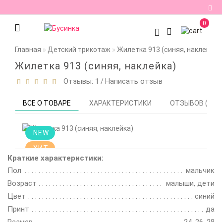
0
Регистрация
Главная
Детский трикотаж
Жилетка 913 (синяя, наклейка)
Авторизация
Жилетка 913 (синяя, наклейка)
Отзывы: 1
Написать отзыв
/
Мои
закладки
0
ВСЕ О ТОВАРЕ
ХАРАКТЕРИСТИКИ
ОТЗЫВОВ (1)
Сравнение
товаров
0
NEW
ХИТ
Краткие характеристики:
Цена
Пол
мальчик
снижена!
Смотрите
Возраст
малыши, дети
описание
Цвет
синий
Принт
да